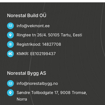
Norestal Build OÜ
info@vekmont.ee
Ringtee tn 26/4. 50105 Tartu, Eesti
Registrikood: 14827708
KMKR: EE102199437
Norestal Bygg AS
info@norestalbygg.no
Søndre Tollbodgate 17, 9008 Tromsø,
Norra